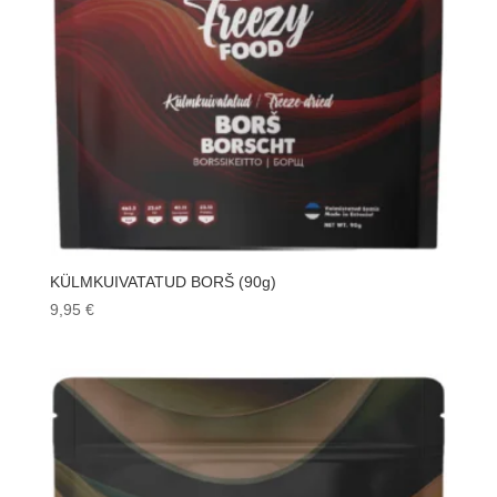
KÜLMKUIVATATUD BORŠ (90g)
9,95
€