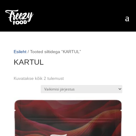
Esileht
/ Tooted siltidega “KARTUL”
KARTUL
Kuvatakse kõik 2 tulemust