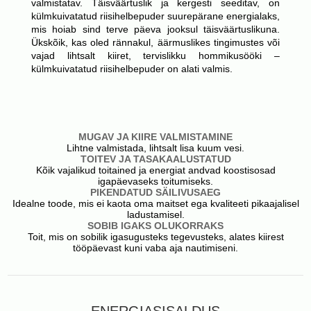
valmistatav. Täisväärtuslik ja kergesti seeditav, on
külmkuivatatud riisihelbepuder suurepärane energialaks,
mis hoiab sind terve päeva jooksul täisväärtuslikuna.
Ükskõik, kas oled rännakul, äärmuslikes tingimustes või
vajad lihtsalt kiiret, tervislikku hommikusööki –
külmkuivatatud riisihelbepuder on alati valmis.
MUGAV JA KIIRE VALMISTAMINE
Lihtne valmistada, lihtsalt lisa kuum vesi.
TOITEV JA TASAKAALUSTATUD
Kõik vajalikud toitained ja energiat andvad koostisosad
igapäevaseks toitumiseks.
PIKENDATUD SÄILIVUSAEG
Idealne toode, mis ei kaota oma maitset ega kvaliteeti pikaajalisel
ladustamisel.
SOBIB IGAKS OLUKORRAKS
Toit, mis on sobilik igasugusteks tegevusteks, alates kiirest
tööpäevast kuni vaba aja nautimiseni.
ENERGIASISALDUS