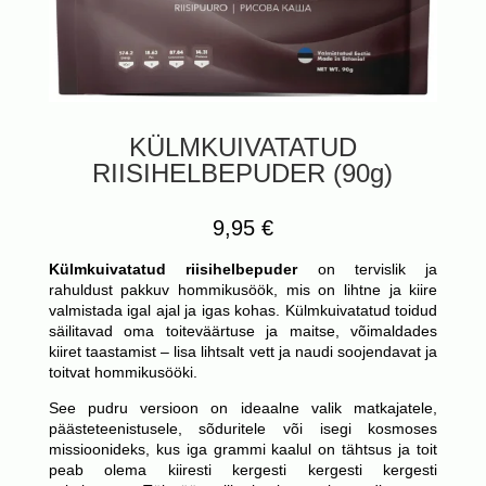
KÜLMKUIVATATUD
RIISIHELBEPUDER (90g)
9,95
€
Külmkuivatatud riisihelbepuder
on tervislik ja
rahuldust pakkuv hommikusöök, mis on lihtne ja kiire
valmistada igal ajal ja igas kohas. Külmkuivatatud toidud
säilitavad oma toiteväärtuse ja maitse, võimaldades
kiiret taastamist – lisa lihtsalt vett ja naudi soojendavat ja
toitvat hommikusööki.
See pudru versioon on ideaalne valik matkajatele,
päästeteenistusele, sõduritele või isegi kosmoses
missioonideks, kus iga grammi kaalul on tähtsus ja toit
peab olema kiiresti kergesti kergesti kergesti