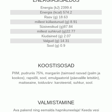
Energia (kJ) 2399.4
Energia (kcal) 574.2
Rasv (g) 18.63
millest küllastunud (g) 8.91
Süsivesikud (g)87.84
millest suhkrud (g)22.77
Kiudained (g) 2.07
Valgud (g) 14.31
Sool (g) 0.9
KOOSTISOSAD
PIIM, pudruriis 75%, margariin (taimsed rasvad (palm ja
kookos), rapsiõli, sool, emulgaatorid (päevalille letsitiin),
maitseaine, toiduvärv: karoteenid, suhkur, sool.
VALMISTAMINE
Ava pakend ning eemalda hapnikuneelaja! Keeda vesi